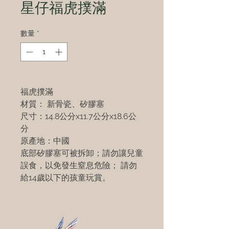
星仔福虎撲滿
數量
*
福虎撲滿
材質： 新骨瓷、矽膠塞
尺寸：14.8公分x11.7公分x18.6公
分
原產地：中國
底部矽膠塞可被拆卸；請勿讓兒童
誤食，以免發生窒息危險； 請勿
給14歲以下的孩童玩賞。