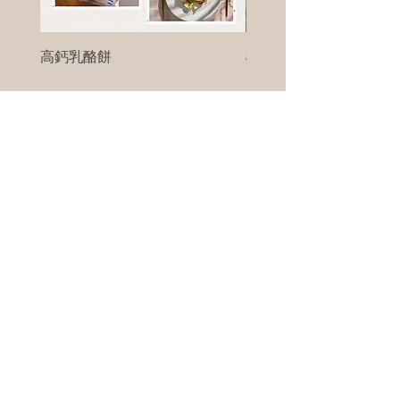
高鈣乳酪餅
樹葡萄
新竹縣寶山鄉竹安路1號
電話 :
0956111083
微信: ann111083
客戶服務
每天 8am - 8pm
我們將竭誠為您服務
©版權所有00Foods