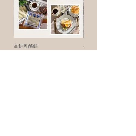
高鈣乳酪餅
樹葡萄
新竹縣寶山鄉竹安路1號
電話 :
0956111083
微信: ann111083
客戶服務
每天 8am - 8pm
我們將竭誠為您服務