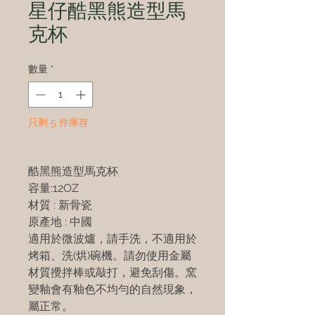
星仔酷黑熊造型馬
克杯
數量
*
只剩 5 件庫存
酷黑熊造型馬克杯
容量:12OZ
材質 : 新骨瓷
原產地 : 中國
適用於微波爐，請手洗，不適用於
烤箱、洗(烘)碗機。請勿使用金屬
材質攪拌棒或敲打，避免刮傷。窯
變釉會有釉色不均勻的自然現象，
屬正常。