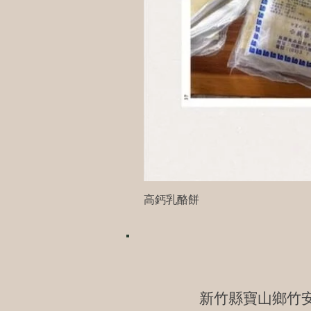
高鈣乳酪餅
新竹縣寶山鄉竹安