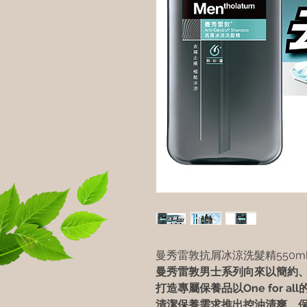
曼秀雷敦抗屑冰涼洗髮精550m
曼秀雷敦男士系列向來以簡約
打造專屬保養品以
One for all
清潔保養需求推出控油清爽、