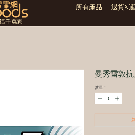
所有產品
退貨&
幸福千萬家
曼秀雷敦抗
數量
*