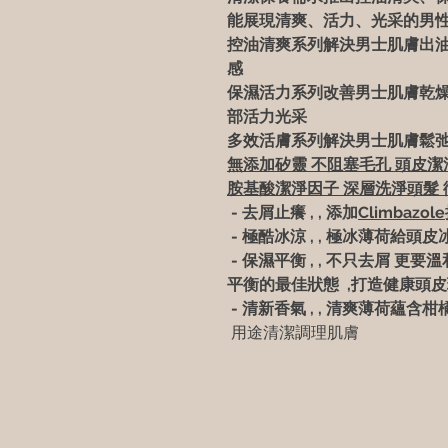
能展現清爽、活力、光采的男
控油清爽系列解決男士肌膚出
感
保濕活力系列改善男士肌膚乾
部活力光采
多效活膚系列解決男士肌膚鬆
無添加矽靈
不阻塞毛孔
頭皮潔
胺基酸潔淨因子
深層洗淨頭髮
- 去屑止癢
, ,
添加
Climbazole
-
極酷冰涼
, ,
極冰薄荷給頭皮
-
保濕平衡
, ,
不只去屑
更要溫
平衡的最佳狀態
,
打造健康頭皮
-
清新香氣
, ,
清爽薄荷蘊含柑
用途清潔調理肌膚