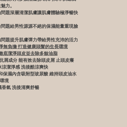
性魅力。
油問題深層清潔肌膚讓肌膚體驗極淨暢快
燥問題給男性源源不絕的保濕能量重現臉
弛問題提升肌膚彈力帶給男性充沛的活力
淨無負擔
打造健康頭髮的生長環境
徹底潔淨頭皮並去除多餘油脂
抗屑成分
能有效去除頭皮屑
止頭皮癢
冰涼潔淨感
洗後酷涼爽快
和保濕內含吸附型玻尿酸
維持頭皮油水
環境
橘香氣
洗後清爽舒暢