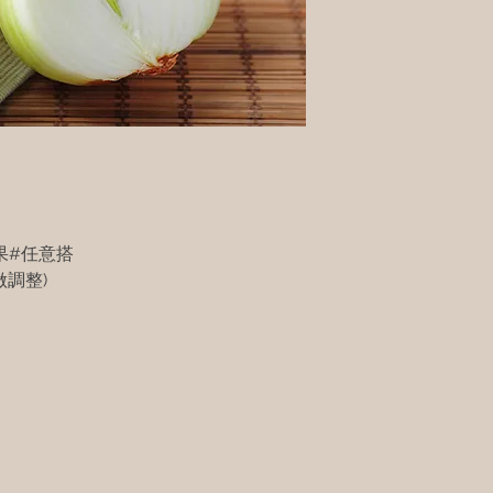
果#任意搭
調整)