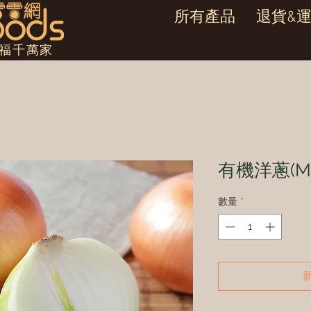
所有產品
退貨&
幸福千萬家
有機洋蔥(M
數量
*