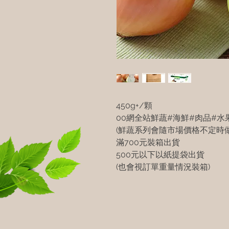
450g+/顆
00網全站鮮蔬#海鮮#肉品#水
(鮮蔬系列會隨市場價格不定時做
滿700元裝箱出貨
500元以下以紙提袋出貨
(也會視訂單重量情況裝箱)