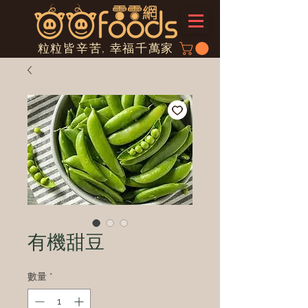
粒粒皆辛苦, 幸福千萬家
有機甜豆
數量
*