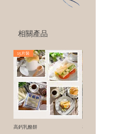
相關產品
15片裝
高鈣乳酪餅
樹葡萄