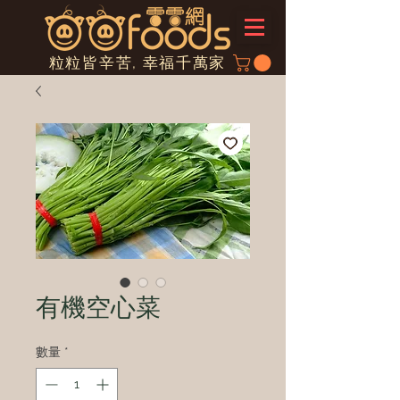
粒粒皆辛苦, 幸福千萬家
有機空心菜
數量
*