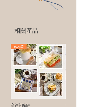
相關產品
15片裝
高鈣乳酪餅
樹葡萄