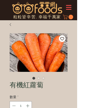
粒粒皆辛苦, 幸福千萬家
有機紅蘿蔔
數量
*