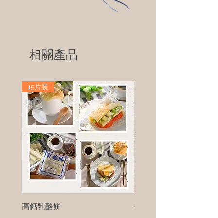
相關產品
15片裝
高鈣乳酪餅
樹葡萄