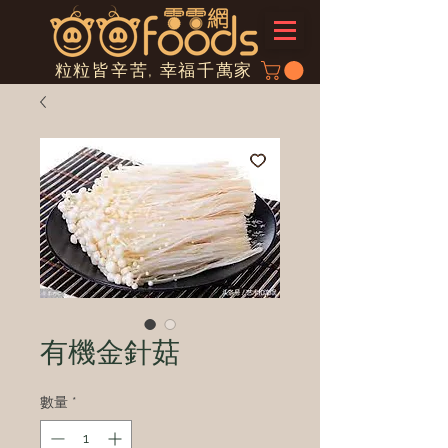
粒粒皆辛苦, 幸福千萬家
有機金針菇
數量
*