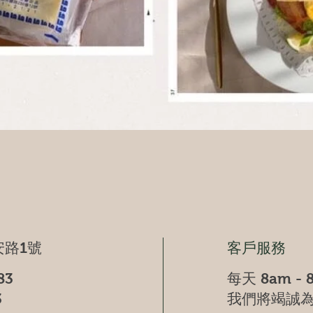
快速瀏覽
路1號
客戶服務
83
每天 8am - 
3
我們將竭誠