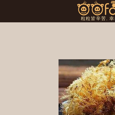
粒粒皆辛苦, 