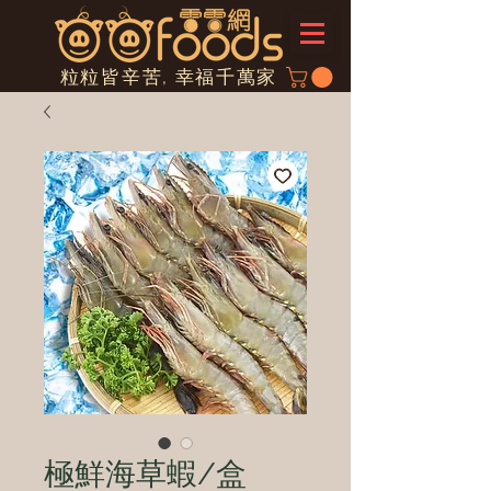
粒粒皆辛苦, 幸福千萬家
極鮮海草蝦/盒