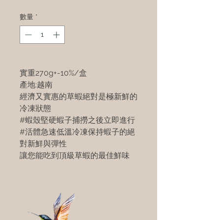
數量
*
實重270g+-10%/盒
產地:越南
經濟又實惠的草蝦絕對是極新鮮的
冷凍狀態
#蝦殼堅硬蝦子捕撈之後立即進行
#活體急速低溫冷凍保持蝦子的絕
對新鮮與彈性
讓您能吃到頂級草蝦的最佳鮮味