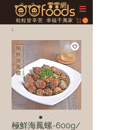
粒粒皆辛苦, 幸福千萬家
極鮮海鳳螺-600g/