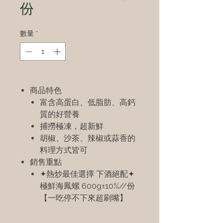
份
數量
*
商品特色
富含高蛋白、低脂肪、高鈣
質的好營養
捕撈極凍，超新鮮
胡椒、沙茶、辣椒或蒜香的
料理方式皆可
銷售重點
✦熱炒最佳選擇 下酒絕配✦
極鮮海鳳螺 600g±10%//份
【一吃停不下來超刷嘴】