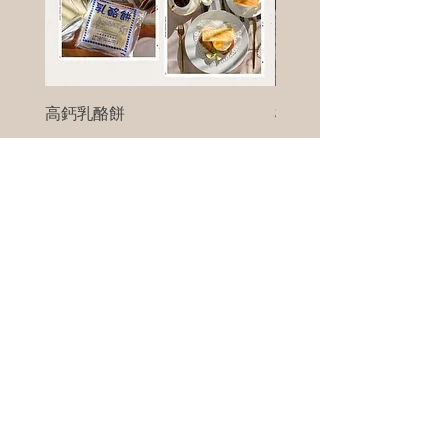
高鈣乳酪餅
樹葡萄
新竹縣寶山鄉竹安路1號
電話 :
0956111083
微信: ann111083
客戶服務
每天 8am - 8pm
我們將竭誠為您服務
©版權所有00Foods