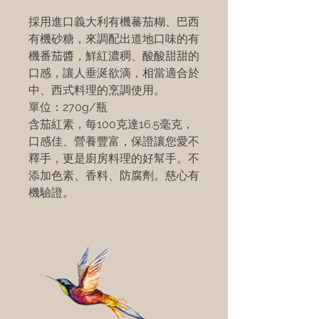
採用進口義大利有機蕃茄糊、巴西
有機砂糖，來調配出道地口味的有
機番茄醬，鮮紅濃稠、酸酸甜甜的
口感，讓人垂涎欲滴，相當適合於
中、西式料理的烹調使用。
單位：270g/瓶
含茄紅素，每100克達16.5毫克，
口感佳、營養豐富，保證讓您愛不
釋手，更是廚房料理的好幫手。不
添加色素、香料、防腐劑。慈心有
機驗證。