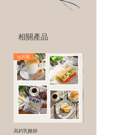
相關產品
15片裝
高鈣乳酪餅
樹葡萄