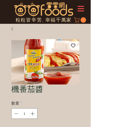
粒粒皆辛苦, 幸福千萬家
機番茄醬
數量
*