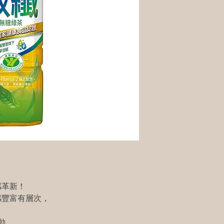
感革新！
感豐富有層次，
動