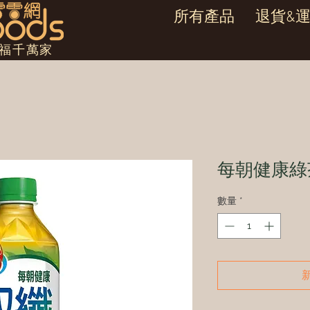
所有產品
退貨&
幸福千萬家
每朝健康綠茶
數量
*