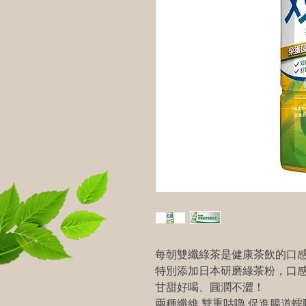
每朝雙纖綠茶是健康茶飲的口
特別添加日本研磨綠茶粉，口
甘甜好喝、圓潤不澀！
兩種纖維 雙重咕嚕 促進腸道蠕