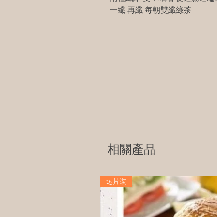
一纖 再纖 每朝雙纖綠茶
相關產品
15片裝