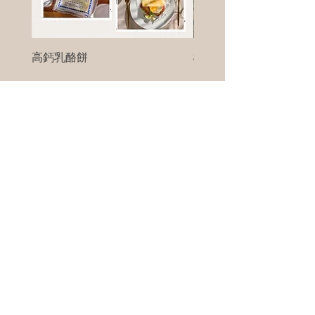
高鈣乳酪餅
樹葡萄
新竹縣寶山鄉竹安路1號
電話 :
0956111083
微信: ann111083
客戶服務
每天 8am - 8pm
我們將竭誠為您服務
©版權所有00Foods