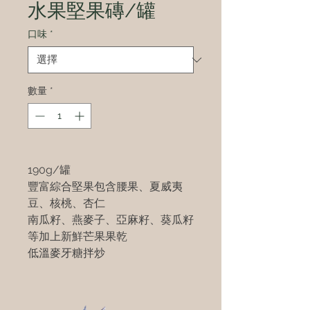
水果堅果磚/罐
口味
*
數量
*
190g/罐
豐富綜合堅果包含腰果、夏威夷
豆、核桃、杏仁
南瓜籽、燕麥子、亞麻籽、葵瓜籽
等加上新鮮芒果果乾
低溫麥牙糖拌炒