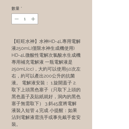
數量
*
【旺旺水神】水神HD-4L專用電解
液250mL(僅限水神生成機使用)
HD-4L微酸性電解次氯酸水生成機
專用補充電解液 一瓶電解液是
250mL(cc)，大約可以使用50次左
右，約可以產出200公升的抗菌
液。 電解液安裝： 1.旋開蓋子 2.
取下上頭黑色塞子（只取下上頭的
黑色蓋子及貼紙就好，洞內的黑色
塞子無需取下） 3.斜45度將電解
液裝入短管 4.完成 小提醒：如果
沾到電解液需洗手或事先戴手套安
裝。