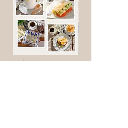
高鈣乳酪餅
樹葡萄
新竹縣寶山鄉竹安路1號
電話 :
0956111083
微信: ann111083
客戶服務