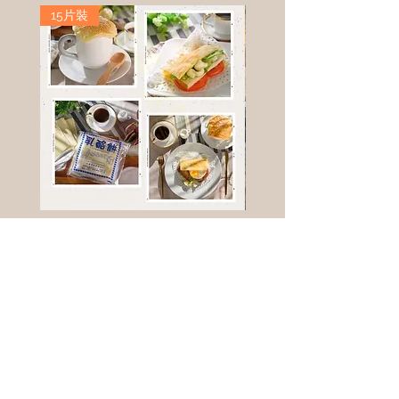
15片裝
高鈣乳酪餅
樹葡萄
新竹縣寶山鄉竹安路1號
電話 :
0956111083
微信: ann111083