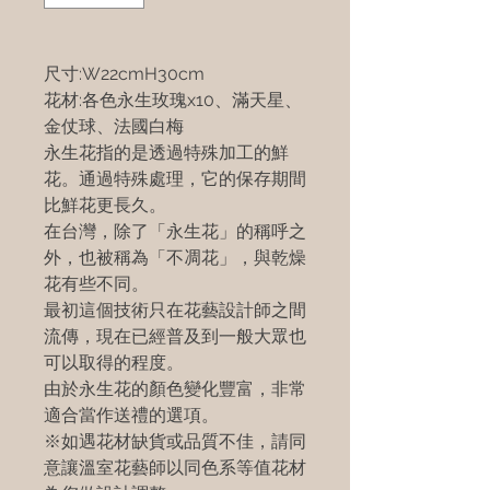
尺寸:W22cmH30cm
花材:各色永生玫瑰x10、滿天星、
金仗球、法國白梅
永生花指的是透過特殊加工的鮮
花。通過特殊處理，它的保存期間
比鮮花更長久。
在台灣，除了「永生花」的稱呼之
外，也被稱為「不凋花」，與乾燥
花有些不同。
最初這個技術只在花藝設計師之間
流傳，現在已經普及到一般大眾也
可以取得的程度。
由於永生花的顏色變化豐富，非常
適合當作送禮的選項。
※如遇花材缺貨或品質不佳，請同
意讓溫室花藝師以同色系等值花材