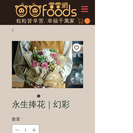
粒粒皆辛苦, 幸福千萬家
永生捧花｜幻彩
數量
*