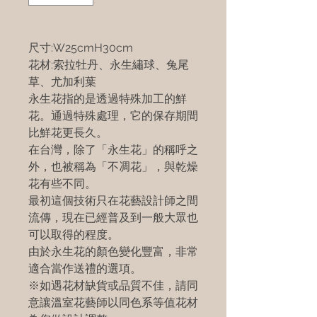
尺寸:W25cmH30cm
花材:索拉牡丹、永生繡球、兔尾
草、尤加利葉
永生花指的是透過特殊加工的鮮
花。通過特殊處理，它的保存期間
比鮮花更長久。
在台灣，除了「永生花」的稱呼之
外，也被稱為「不凋花」，與乾燥
花有些不同。
最初這個技術只在花藝設計師之間
流傳，現在已經普及到一般大眾也
可以取得的程度。
由於永生花的顏色變化豐富，非常
適合當作送禮的選項。
※如遇花材缺貨或品質不佳，請同
意讓溫室花藝師以同色系等值花材