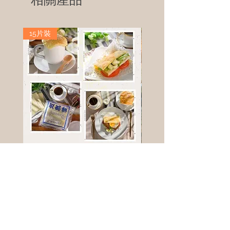
15片裝
高鈣乳酪餅
樹葡萄
新竹縣寶山鄉竹安路1號