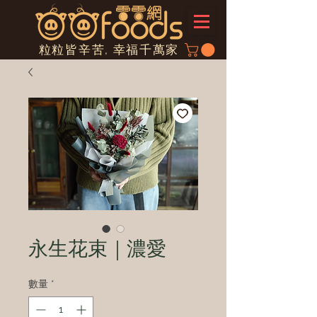
粒粒皆辛苦, 幸福千萬家
永生花束｜濃愛
數量
*