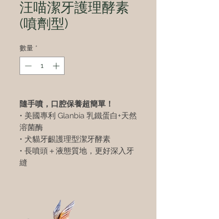
汪喵潔牙護理酵素
(噴劑型)
數量
*
隨手噴，口腔保養超簡單！
• 美國專利 Glanbia 乳鐵蛋白+天然
溶菌酶
• 犬貓牙齦護理型潔牙酵素
• 長噴頭＋液態質地，更好深入牙
縫