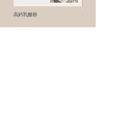
高鈣乳酪餅
樹葡萄
新竹縣寶山鄉竹安路1號
電話 :
0956111083
微信: ann111083
客戶服務
每天 8am - 8pm
我們將竭誠為您服務
©版權所有00Foods