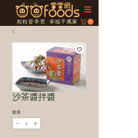
粒粒皆辛苦, 幸福千萬家
沙茶醬拌醬
數量
*