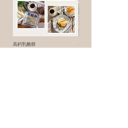
高鈣乳酪餅
樹葡萄
新竹縣寶山鄉竹安路1號
電話 :
0956111083
微信: ann111083
客戶服務
每天 8am - 8pm
我們將竭誠為您服務