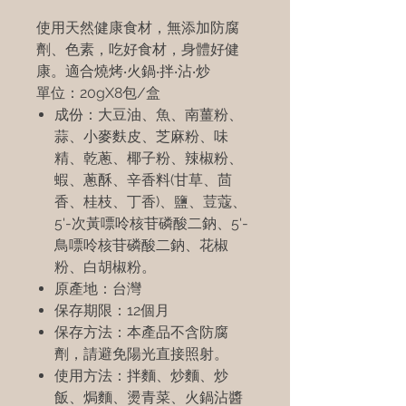
使用天然健康食材，無添加防腐
劑、色素，吃好食材，身體好健
康。適合燒烤‧火鍋‧拌‧沾‧炒
單位：20gX8包/盒
成份：大豆油、魚、南薑粉、
蒜、小麥麩皮、芝麻粉、味
精、乾蔥、椰子粉、辣椒粉、
蝦、蔥酥、辛香料(甘草、茴
香、桂枝、丁香)、鹽、荳蔻、
5'-次黃嘌呤核苷磷酸二鈉、5'-
鳥嘌呤核苷磷酸二鈉、花椒
粉、白胡椒粉。
原產地：台灣
保存期限：12個月
保存方法：本產品不含防腐
劑，請避免陽光直接照射。
使用方法：拌麵、炒麵、炒
飯、焗麵、燙青菜、火鍋沾醬