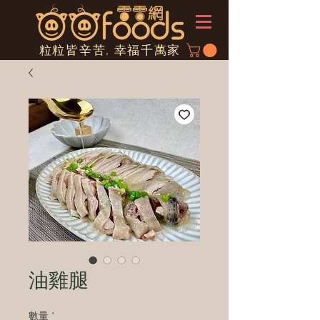
粒粒皆辛苦, 幸福千萬家
油雞腿
數量
*