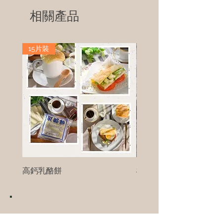
相關產品
15片裝
高鈣乳酪餅
樹葡萄
新竹縣寶山鄉竹安路1號