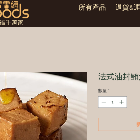
所有產品
退貨&
幸福千萬家
法式油封鮪魚
數量
*