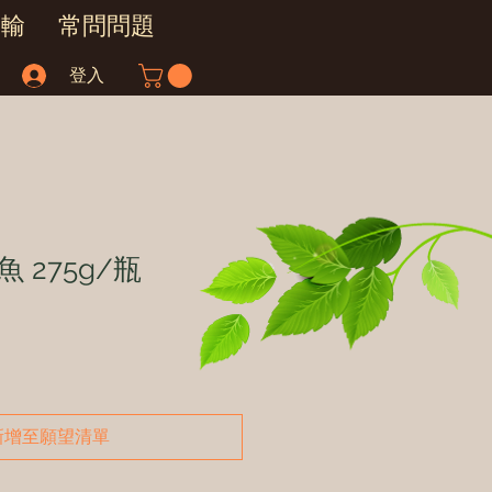
運輸
常問問題
登入
 275g/瓶
新增至願望清單