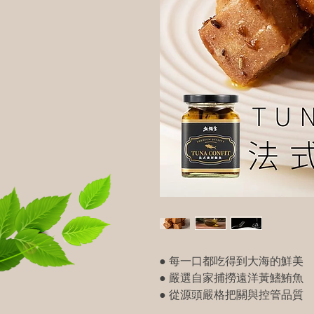
● 每一口都吃得到大海的鮮美
● 嚴選自家捕撈遠洋黃鰭鮪魚
● 從源頭嚴格把關與控管品質