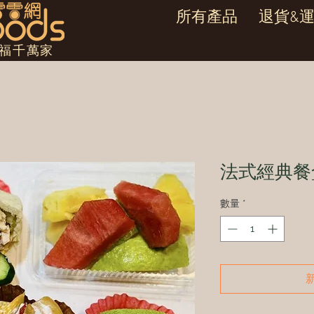
所有產品
退貨&
幸福千萬家
法式經典餐
數量
*