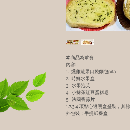
本商品為葷食
內容:
1. 燻雞蔬果口袋麵包pita
2. 時鮮水果盒
3. 水果泡芙
4. 小抹茶紅豆蛋糕卷
5. 法國香蒜片
1.2.3.4 項點心透明盒盛裝，
外包裝：手提紙餐盒