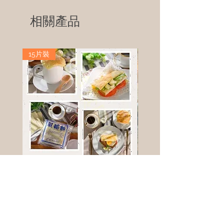
相關產品
15片裝
高鈣乳酪餅
樹葡萄