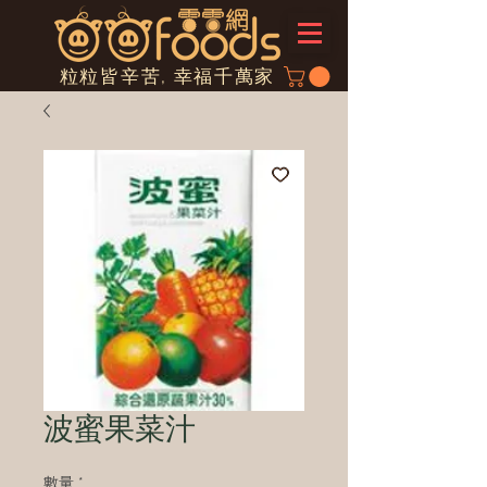
粒粒皆辛苦, 幸福千萬家
波蜜果菜汁
數量
*