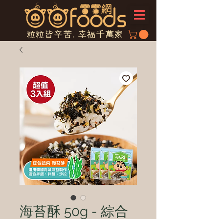
粒粒皆辛苦, 幸福千萬家
海苔酥 50g - 綜合