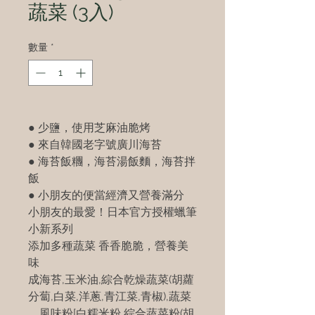
蔬菜 (3入)
數量
*
● 少鹽，使用芝麻油脆烤
● 來自韓國老字號廣川海苔
● 海苔飯糰，海苔湯飯麵，海苔拌
飯
● 小朋友的便當經濟又營養滿分
小朋友的最愛！日本官方授權蠟筆
小新系列
添加多種蔬菜 香香脆脆，營養美
味
成
海苔,玉米油,綜合乾燥蔬菜(胡蘿
分
蔔,白菜,洋蔥,青江菜,青椒),蔬菜
風味粉[白糯米粉,綜合蔬菜粉(胡