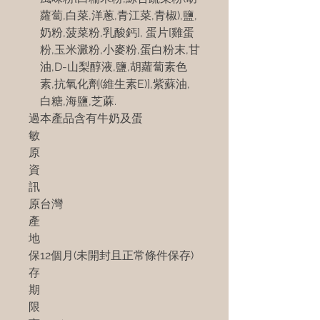
蘿蔔,白菜,洋蔥,青江菜,青椒),鹽,
奶粉,菠菜粉,乳酸鈣], 蛋片[雞蛋
粉,玉米澱粉,小麥粉,蛋白粉末,甘
油,D-山梨醇液,鹽,胡蘿蔔素色
素,抗氧化劑(維生素E)],紫蘇油,
白糖,海鹽,芝蔴.
過
本產品含有牛奶及蛋
敏
原
資
訊
原
台灣
產
地
保
12個月(未開封且正常條件保存)
存
期
限