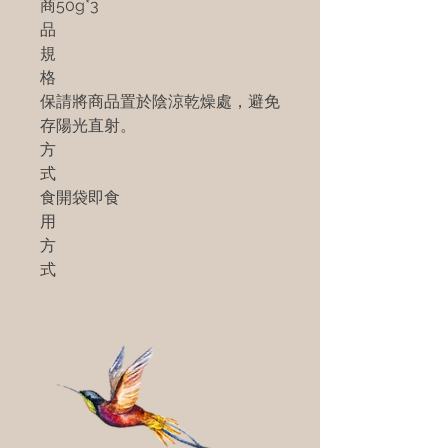
商
50g*3
品
規
格
保
請將商品置於陰涼乾燥處，避免
存
陽光直射。
方
式
食
開袋即食
用
方
式