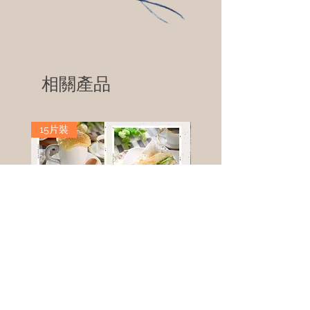
相關產品
15片裝
高鈣乳酪餅
樹葡萄