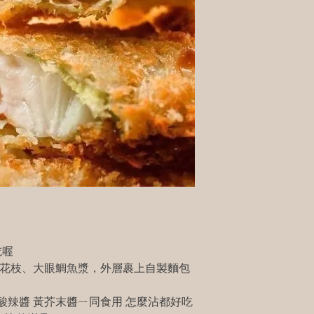
吃喔
彈花枝、大眼鯛魚漿，外層裹上自製麵包
酸辣醬 黃芥末醬ㄧ同食用 怎麼沾都好吃