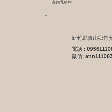
高鈣乳酪餅
新竹縣寶山鄉竹安
電話 : 09561110
微信: ann11108