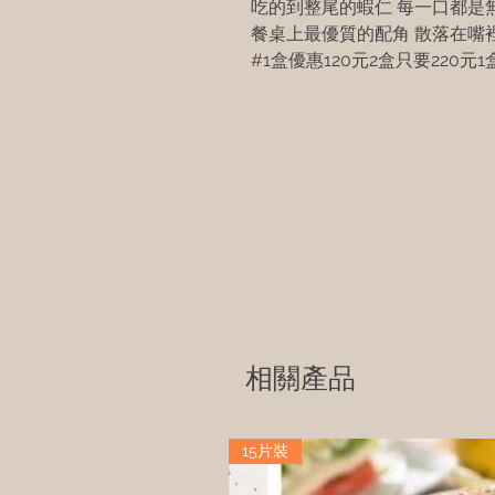
吃的到整尾的蝦仁 每一口都是
餐桌上最優質的配角 散落在嘴
#1盒優惠120元2盒只要220元1盒
相關產品
15片裝