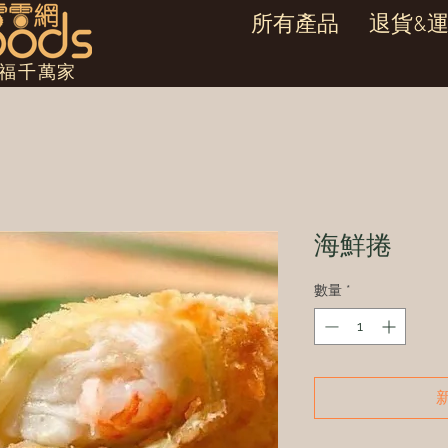
所有產品
退貨&
幸福千萬家
海鮮捲
數量
*