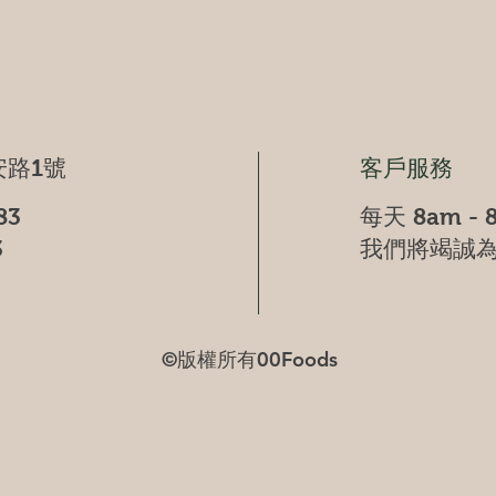
快速瀏覽
路1號
客戶服務
83
每天 8am - 
3
我們將竭誠
©版權所有00Foods