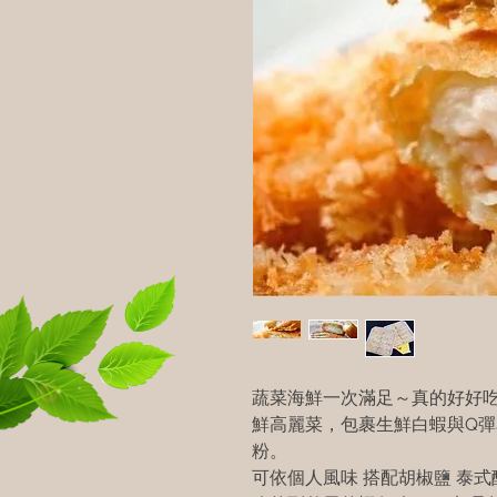
蔬菜海鮮一次滿足～真的好好
鮮高麗菜，包裹生鮮白蝦與Q
粉。
可依個人風味 搭配胡椒鹽 泰式