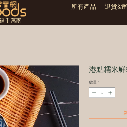
所有產品
退貨&
幸福千萬家
港點糯米鮮
數量
*