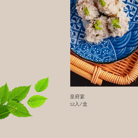
皇府宴
12入/盒