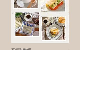
高鈣乳酪餅
樹葡萄
新竹縣寶山鄉竹安路1號
電話 :
0956111083
微信: ann111083
客戶服務