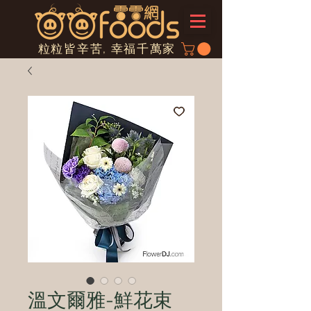
粒粒皆辛苦, 幸福千萬家
溫文爾雅-鮮花束