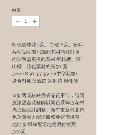
數量
*
藍色繡球花*1朵、白玫*6朵、粉乒
乓菊*2朵(若忌諱此花材請於訂單
內註明需更換此花材)紫桔梗、深
山櫻、綠色葉材約長50*寬
32cm※50*35*35cm(中型花箱)
適合對象:父親節 謝師禮 男性佳
※如遇花材缺貨或品質不佳，請同
意讓溫室花藝師以同色系等值花材
為您做設計調整。新竹市及竹北市
免運費專人配送服務免運僅供單一
地址,如增加配送地需另付運費
300元