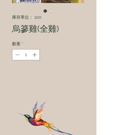
庫存單位： 100
烏篸雞(全雞)
數量
*