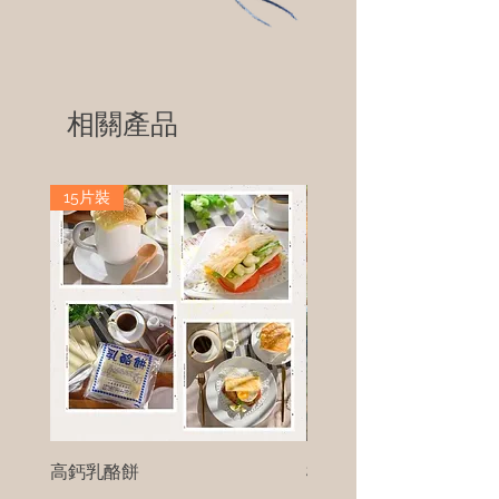
相關產品
15片裝
高鈣乳酪餅
樹葡萄