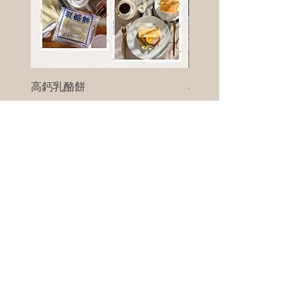
高鈣乳酪餅
樹葡萄
新竹縣寶山鄉竹安路1號
電話 :
0956111083
微信: ann111083
客戶服務
每天 8am - 8pm
我們將竭誠為您服務