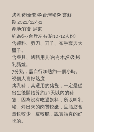
烤乳豬(全套)💯台灣豬💯 嘗鮮
期:2021/12/31
產地:宜蘭 屏東
約為6-7台斤左右(約10-12人份)
含醬料、剪刀、刀子、布手套與大
盤子。
含餐具、烤豬用具(內有木炭)及烤
乳豬爐。
7分熟，需自行加熱約一個小時。
視個人喜好熟度
烤乳豬，其選用的豬隻，一定是從
出生後開始算約30天以內的豬
隻，因為沒有吃過飼料，所以叫乳
豬。烤出來的肉質較嫩，且脂肪含
量也較少，皮較脆，說實話真的好
吃的。