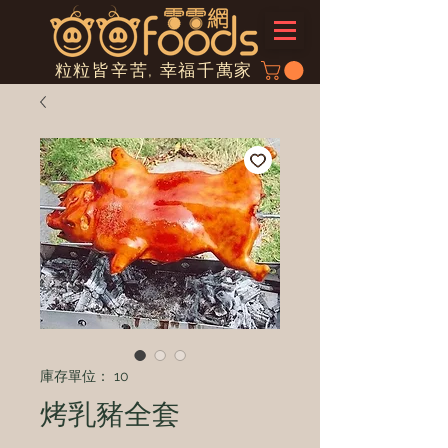
粒粒皆辛苦, 幸福千萬家
庫存單位： 10
烤乳豬全套