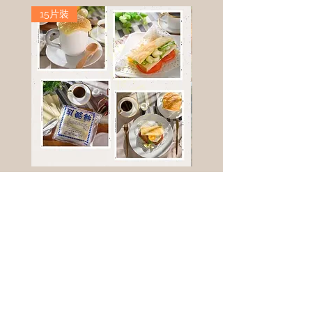
15片裝
高鈣乳酪餅
樹葡萄
新竹縣寶山鄉竹安路1號
電話 :
0956111083
微信: ann111083