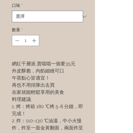
口味
*
數量
*
網紅千層派,賣噹噹一個要35元
外皮酥脆，內餡細緻可口
午茶點心皆適宜！
再也不用排隊出去買
在家就能輕鬆享用的美食
料理建議:
1. 烤：烤箱 180 ℃烤 5-8 分鐘，即
完成！
2. 炸：110-130 ℃油溫，中小火慢
炸，炸至一面金黃翻面，兩面炸至