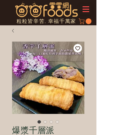
粒粒皆辛苦, 幸福千萬家
爆漿千層派