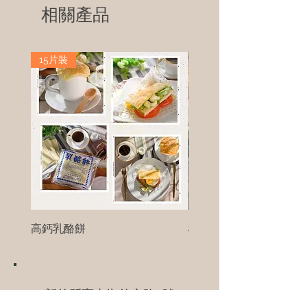
相關產品
15片裝
高鈣乳酪餅
樹葡萄
新竹縣寶山鄉竹安路1號