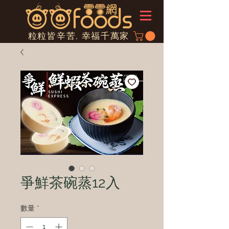
粒粒皆辛苦, 幸福千萬家
爭鮮茶碗蒸12入
數量
*