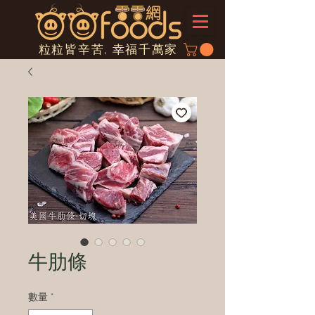
粒粒皆辛苦, 幸福千萬家
牛肋條
數量
*