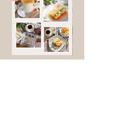
高鈣乳酪餅
樹葡萄
新竹縣寶山鄉竹安路1號
電話 :
0956111083
微信: ann111083