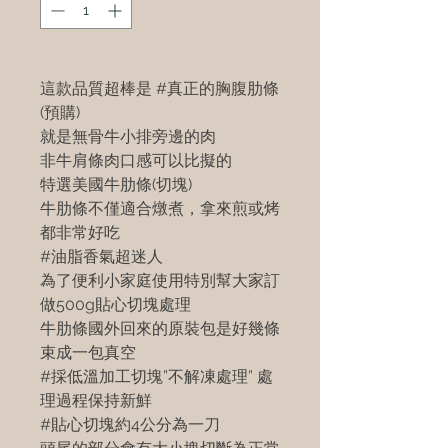
這款品質超棒是 #真正的胸腹肋條
(預購)
就是無骨牛小排旁邊的肉
非牛肩條肉口感可以比擬的
特選美國牛肋條(切塊)
牛肋條不僅適合燉煮，拿來煎或烤
都非常好吃
#油脂香氣超迷人
為了便利小家庭使用特別幫大家訂
做500g貼心切塊處理
牛肋條國外回來的原裝包是好幾條
束成一包真空
#採低溫加工切塊”不解凍處理” 處
理過程保持新鮮
#貼心切塊約4公分為一刀