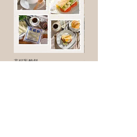
高鈣乳酪餅
樹葡萄
新竹縣寶山鄉竹安路1號
電話 :
0956111083
微信: ann111083
客戶服務