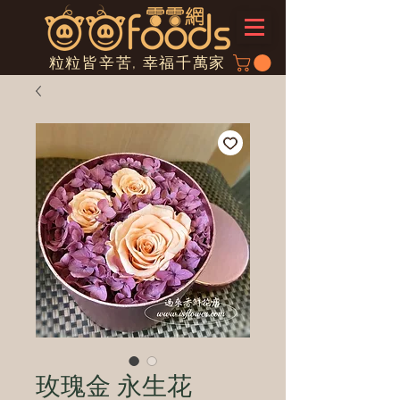
粒粒皆辛苦, 幸福千萬家
玫瑰金 永生花