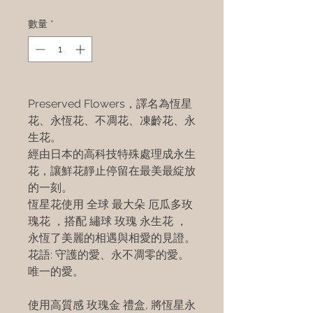
數量
*
Preserved Flowers，譯名為恆星
花、永恆花、不凋花、凍齡花、永
生花。
經由日本的高科技特殊處理成永生
花，讓鮮花靜止停留在最美最綻放
的一刻。
恆星花使用 全球 最大朵 厄瓜多玫
瑰花 ，搭配 繡球 玫瑰 永生花 ，
永恆了美麗的相遇與相愛的見證。
花語: 守護的愛、永不凋零的愛。
唯一的愛。
使用高質感 玫瑰金 禮盒, 將恆星永