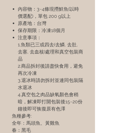
內容物：3~4條現撈鮮魚(以時
價選配)，單包 200 g以上
原產地：台灣
保存期限：冷凍18個月
注意事項：
1.魚類已三或四去(去鱗, 去肚,
去塞, 去血核)處理和真空包裝商
品
2.商品拆封後請盡快食用，避免
再次冷凍
3.退冰時請勿拆封並連同包裝隔
水退冰
4.真空包之肉品缺氧顏色會稍
暗，解凍即打開包裝後15~20份
鐘後即可恢復原有色澤
魚種參考:
全年：馬頭魚、黃雞魚
春：黑毛