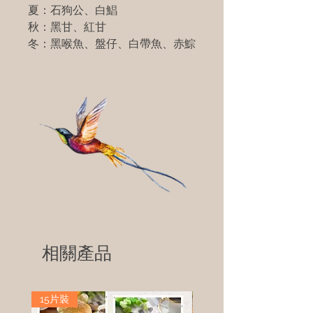
夏：石狗公、白鯧
秋：黑甘、紅甘
冬：黑喉魚、盤仔、白帶魚、赤鯮
相關產品
15片裝