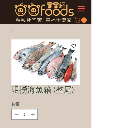
粒粒皆辛苦, 幸福千萬家
現撈海魚箱 (整尾)
數量
*