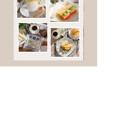
高鈣乳酪餅
樹葡萄
新竹縣寶山鄉竹安路1號
電話 :
0956111083
微信: ann111083
客戶服務