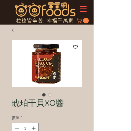
粒粒皆辛苦, 幸福千萬家
琥珀干貝XO醬
數量
*