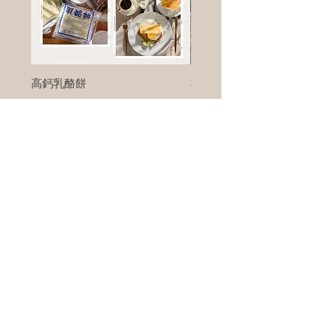
高鈣乳酪餅
樹葡萄
新竹縣寶山鄉竹安路1號
電話 :
0956111083
微信: ann111083
客戶服務
每天 8am - 8pm
我們將竭誠為您服務
©版權所有00Foods