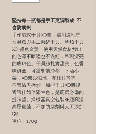
堅持每一瓶都是手工烹調製成 不
含防腐劑
手作港式干貝XO醬，選用道地馬
友鹹魚與手工撥絲干貝。琥珀干貝
XO 醬色金黃，使用天然食材炒出
的色澤不暗啞也不過紅，呈現漂亮
的琥珀色。干貝絲扎實甜美，色香
味俱全，可當餐前冷盤、下酒小
菜，XO醬炒蝦球、花枝片等等，
不管沾煮拌炒，加些干貝XO醬後
皆讓佳餚倍添生色，是廚房必備的
提味醬。採機器真空包裝並經高溫
高壓殺菌，不加防腐劑與人工添加
物!
單位：170g