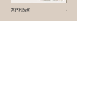
高鈣乳酪餅
樹葡萄
新竹縣寶山鄉竹安路1號
電話 :
0956111083
微信: ann111083
客戶服務
每天 8am - 8pm
我們將竭誠為您服務
©版權所有00Foods