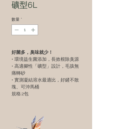
礦型6L
數量
*
好菌多，臭味就少！
• 環境益生菌添加，長效根除臭源
• 高適腳性「礦型」設計，毛孩無
痛轉砂
• 實測凝結溶水最適比，好鏟不散
塊、可沖馬桶
規格:2包