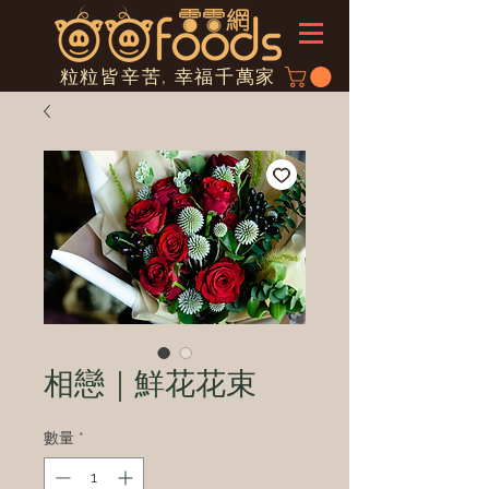
粒粒皆辛苦, 幸福千萬家
相戀｜鮮花花束
數量
*