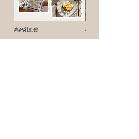
高鈣乳酪餅
樹葡萄
新竹縣寶山鄉竹安路1號
電話 :
0956111083
微信: ann111083
客戶服務
每天 8am - 8pm
我們將竭誠為您服務
©版權所有00Foods