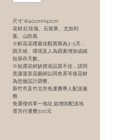
尺寸:W40cmH42cm
花材:紅玫瑰、石斑果、尤加利
葉、山防風
※鮮花花禮最佳觀賞期為3~5天，
因天候、環境及人為因素增加或縮
短保存天數。
※如遇花材缺貨或品質不佳，請同
意讓溫室花藝師以同色系等值花材
為您做設計調整。
新竹市及竹北市免運費專人配送服
務
免運僅供單一地址,如增加配送地
需另付運費300元