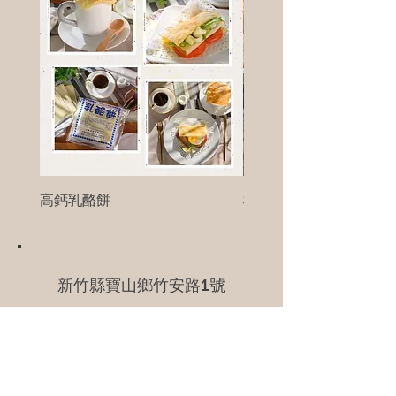
高鈣乳酪餅
樹葡萄
新竹縣寶山鄉竹安路1號
電話 :
0956111083
微信: ann111083
客戶服務