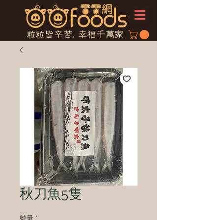
粒粒皆辛苦, 幸福千萬家
秋刀魚5隻
數量
*