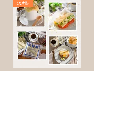
15片裝
高鈣乳酪餅
樹葡萄
新竹縣寶山鄉竹安路1號
電話 :
0956111083
微信: ann111083