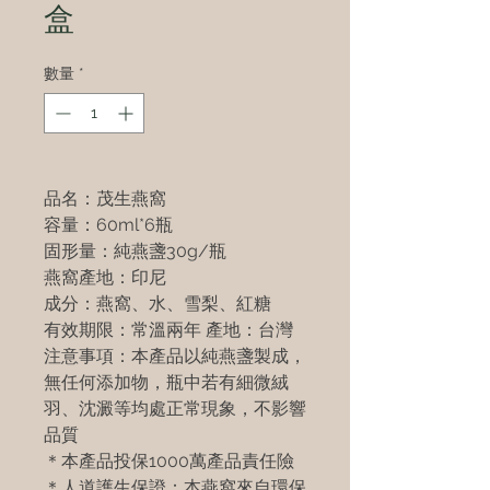
盒
數量
*
品名：茂生燕窩
容量：60ml*6瓶
固形量：純燕盞30g/瓶
燕窩產地：印尼
成分：燕窩、水、雪梨、紅糖
有效期限：常溫兩年 產地：台灣
注意事項：本產品以純燕盞製成，
無任何添加物，瓶中若有細微絨
羽、沈澱等均處正常現象，不影響
品質
＊本產品投保1000萬產品責任險
＊人道護生保證：本燕窩來自環保