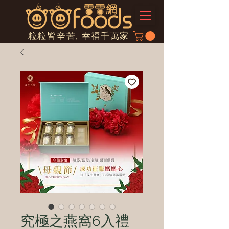
粒粒皆辛苦, 幸福千萬家
究極之燕窩6入禮