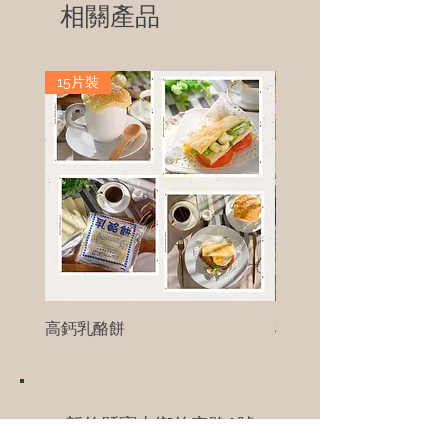
相關產品
15片裝
高鈣乳酪餅
樹葡萄
新竹縣寶山鄉竹安路1號