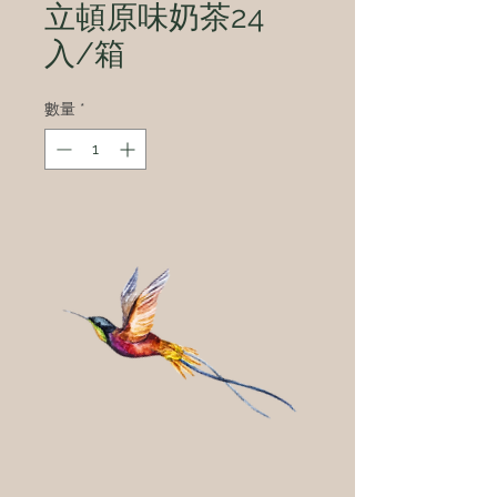
立頓原味奶茶24
入/箱
數量
*