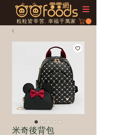
粒粒皆辛苦, 幸福千萬家
米奇後背包