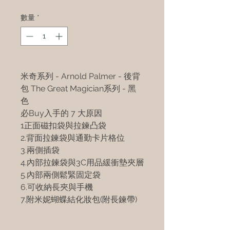
數量
*
米奇系列 - Arnold Palmer - 後背
包 The Great Magician系列 - 黑
色
必Buy入手的 7 大原因
1正面磁扣袋與拉鍊凸袋
2.背面拉鍊袋與通勤卡片格位
3.兩側插袋
4.內部拉鍊袋與3C用品緩衝墊夾層
5.內部兩側鬆緊固定袋
6.可收納長夾與手機
7.附米妮蝴蝶結化妝包(附長鍊帶)