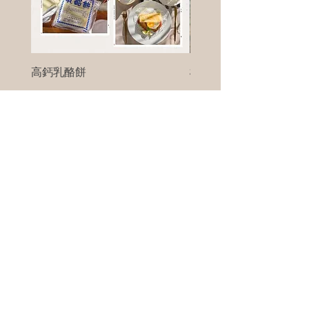
高鈣乳酪餅
樹葡萄
新竹縣寶山鄉竹安路1號
電話 :
0956111083
微信: ann111083
客戶服務
每天 8am - 8pm
我們將竭誠為您服務
©版權所有00Foods