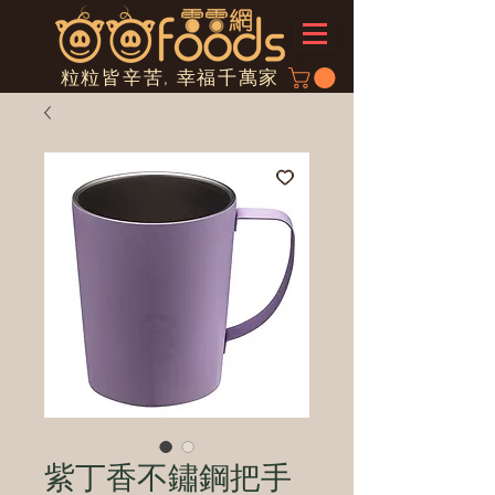
粒粒皆辛苦, 幸福千萬家
紫丁香不鏽鋼把手