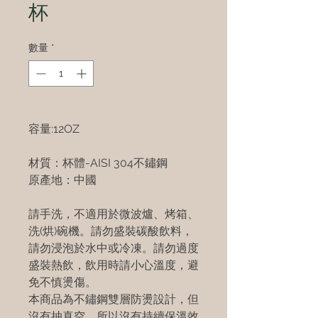
杯
數量
*
容量:12OZ
材質：杯體-AISI 304不鏽鋼
原產地：中國
請手洗，不適用於微波爐、烤箱、
洗(烘)碗機。請勿盛裝碳酸飲料，
請勿浸泡於水中或冷凍。請勿過度
盛裝熱飲，飲用時請小心溫度，避
免不慎燙傷。
本商品為不鏽鋼雙層防燙設計，但
沒有抽真空，所以沒有持續保溫效