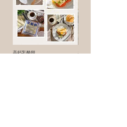
高鈣乳酪餅
樹葡萄
新竹縣寶山鄉竹安路1號
電話 :
0956111083
微信: ann111083
客戶服務
每天 8am - 8pm