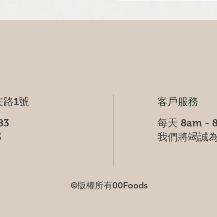
快速瀏覽
路1號
客戶服務
83
每天 8am - 
3
我們將竭誠
©版權所有00Foods