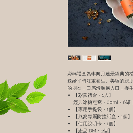
彩燕禮盒為李向月連最經典的
送給平時注重養生、美容的親
的朋友，口感滑順易入口，養
【彩燕禮盒・1入】
經典冰糖燕窩・60ml・6罐
【專用手提袋・1個】
【燕窩專屬防撞紙盒・1個】
【使用說明卡・1個】
【產品 DM・1個】