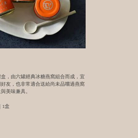
禮盒，由六罐經典冰糖燕窩組合而成，宜
朋好友，也非常適合送給尚未品嚐過燕窩
生與美味兼具。
｜1盒