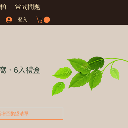
運輸
常問問題
登入
窩・6入禮盒
新增至願望清單