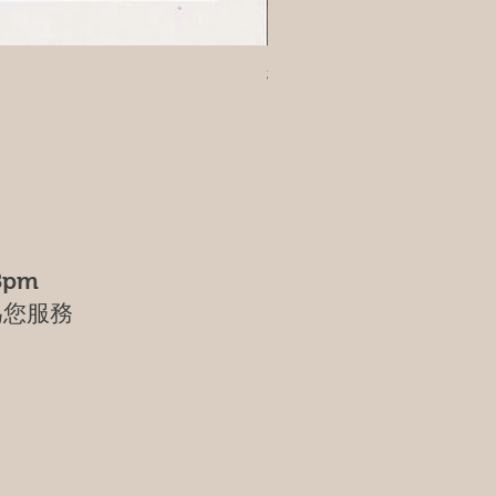
樹葡萄
8pm
為您服務