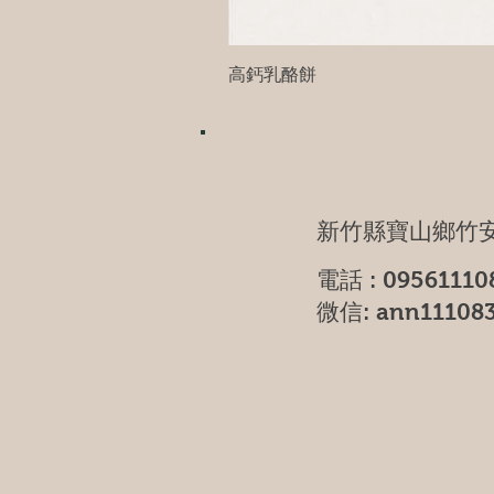
高鈣乳酪餅
新竹縣寶山鄉竹安
電話 : 09561110
微信: ann11108