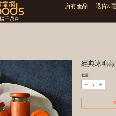
所有產品
退貨&
幸福千萬家
經典冰糖燕
數量
*