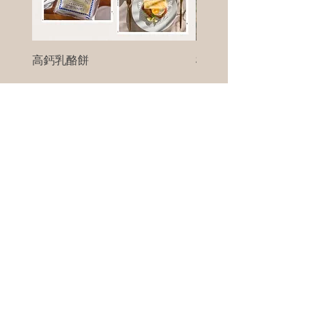
高鈣乳酪餅
樹葡萄
新竹縣寶山鄉竹安路1號
電話 :
0956111083
微信: ann111083
客戶服務
每天 8am - 8pm
我們將竭誠為您服務
©版權所有00Foods