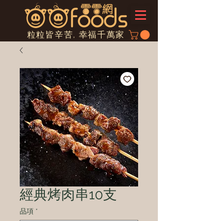
粒粒皆辛苦, 幸福千萬家
經典烤肉串10支
品項
*