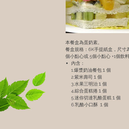
本餐盒為蛋奶素。
餐盒規格：6K手提紙盒，尺寸為20.5
個小點心或 5個小點心 +1個飲
內含：
1.爆漿奶油餐包１個
2.紫米壽司１個
3.水果三明治１個
4.綜合蛋糕捲１個
5.迷你切達乳酪蛋糕１個
6.乳酪小口酥 １個