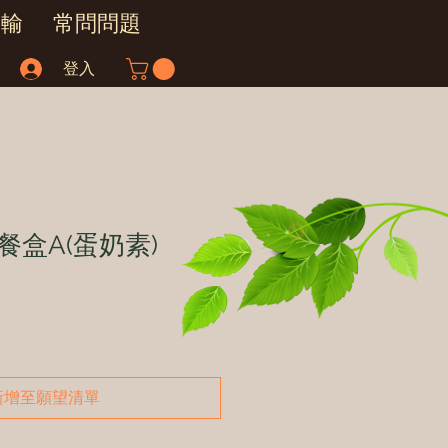
運輸
常問問題
登入
餐盒A(蛋奶素)
新增至願望清單