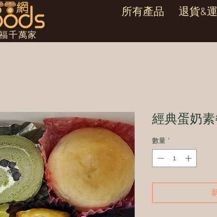
所有產品
退貨&
幸福千萬家
經典蛋奶素
數量
*