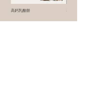
高鈣乳酪餅
樹葡萄
新竹縣寶山鄉竹安路1號
電話 :
0956111083
微信: ann111083
客戶服務
每天 8am - 8pm
我們將竭誠為您服務
©版權所有00Foods