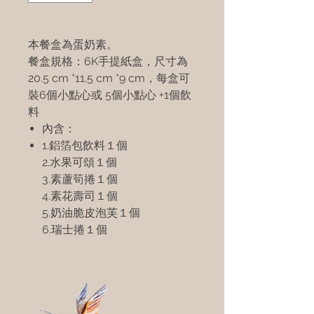
本餐盒為蛋奶素。
餐盒規格：6K手提紙盒，尺寸為
20.5 cm *11.5 cm *9 cm，每盒可
裝6個小點心或 5個小點心 +1個飲
料
內含：
1.鋁箔包飲料１個
2.水果可頌１個
3.素蘆筍捲１個
4.素花壽司１個
5.奶油脆皮泡芙１個
6.瑞士捲１個