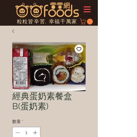
粒粒皆辛苦, 幸福千萬家
經典蛋奶素餐盒
B(蛋奶素)
數量
*