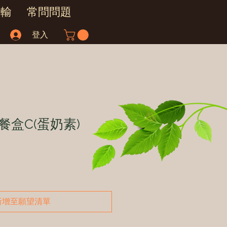
運輸
常問問題
登入
餐盒C(蛋奶素)
新增至願望清單