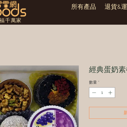
所有產品
退貨&
幸福千萬家
經典蛋奶素
數量
*