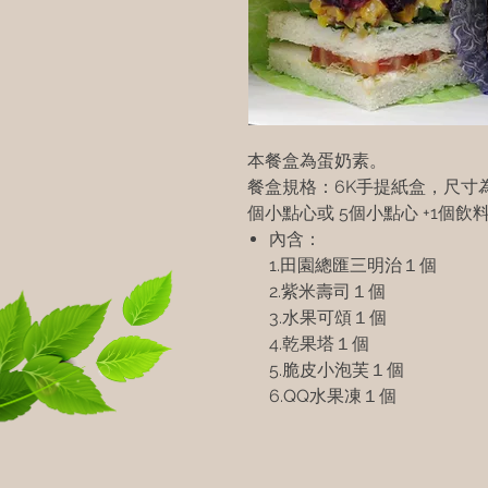
本餐盒為蛋奶素。
餐盒規格：6K手提紙盒，尺寸為20.5
個小點心或 5個小點心 +1個飲
內含：
1.田園總匯三明治１個
2.紫米壽司１個
3.水果可頌１個
4.乾果塔１個
5.脆皮小泡芙１個
6.QQ水果凍１個