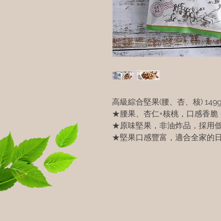
高級綜合堅果(腰、杏、核) 149
★腰果、杏仁+核桃，口感香脆
★原味堅果，非油炸品，採用
★堅果口感豐富，適合全家的