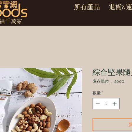
所有產品
退貨&
幸福千萬家
綜合堅果隨
庫存單位： 2000
數量
*