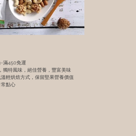
g~滿450免運
，獨特風味，絕佳營養，豐富美味
低溫輕烘焙方式，保留堅果營養價值
日常點心