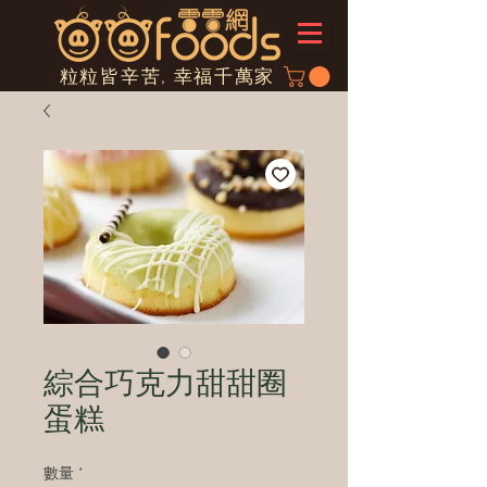
粒粒皆辛苦, 幸福千萬家
綜合巧克力甜甜圈
蛋糕
數量
*