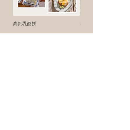
高鈣乳酪餅
樹葡萄
新竹縣寶山鄉竹安路1號
電話 :
0956111083
微信: ann111083
客戶服務
每天 8am - 8pm
我們將竭誠為您服務
©版權所有00Foods