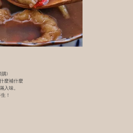
購)
吃什麼補什麼
飽滿入味。
養生！