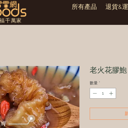
所有產品
退貨&
幸福千萬家
老火花膠鮑
數量
*