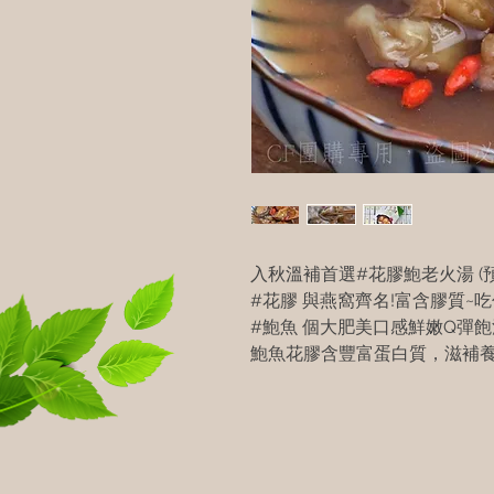
入秋溫補首選#花膠鮑老火湯 (預
#花膠 與燕窩齊名!富含膠質~
#鮑魚 個大肥美口感鮮嫩Q彈
鮑魚花膠含豐富蛋白質‍，滋補